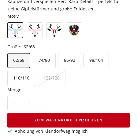
Kapuze und verspielten Herz-Karo-Details – perfekt für
kleine Gipfelstürmer und große Entdecker.
Motiv
Größe:
62/68
62/68
74/80
86/92
98/104
110/116
122/128
Menge:
Menge
Menge
verringern
erhöhen
ZUM WARENKORB HINZUFÜGEN
Abholung von Klendorfweg möglich