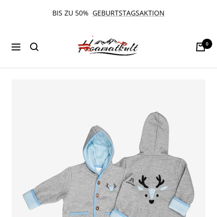
Direkt
BIS ZU 50%
GEBURTSTAGSAKTION
zum
Inhalt
Hoamatkult
0
Navigation