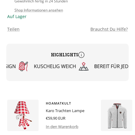
Gewöhnlich fertig in 24 Stunden
Shop Informationen ansehen
Auf Lager
Teilen
Brauchst Du Hilfe?
HIGHLIGHTS
ESIGN
KUSCHELIG WEICH
BEREIT FÜR JEDES
HOAMATKULT
Karo Trachten Lampe
Angebotspreis
€59,90 EUR
In den Warenkorb